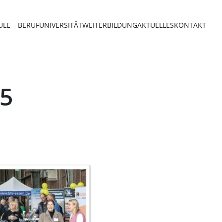
LE – BERUF
UNIVERSITÄT
WEITERBILDUNG
AKTUELLES
KONTAKT
5