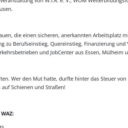
eranstaltung von W.I.R. e. V., WOM Weiterbildungs
usen.
auen, die einen sicheren, anerkannten Arbeitsplatz m
 zu Berufseinstieg, Quereinstieg, Finanzierung und
rkehrsbetrieben und JobCenter aus Essen, Mülheim 
rten. Wer den Mut hatte, durfte hinter das Steuer von
s auf Schienen und Straßen!
r WAZ:
as